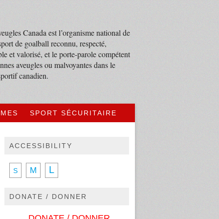
eugles Canada est l’organisme national de
sport de goalball reconnu, respecté,
le et valorisé, et le porte-parole compétent
nnes aveugles ou malvoyantes dans le
portif canadien.
MMES
SPORT SÉCURITAIRE
ACCESSIBILITY
L
M
S
DONATE / DONNER
DONATE / DONNER