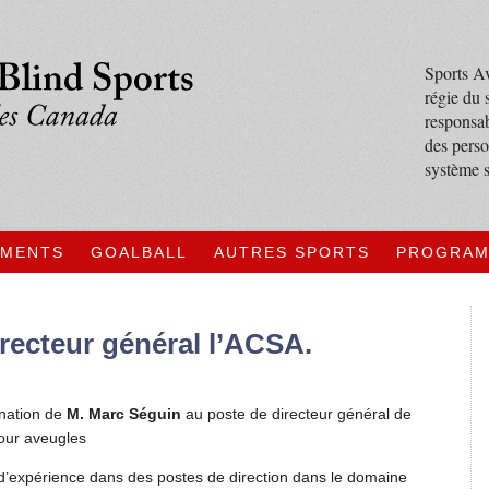
Sports Av
régie du 
responsab
des perso
système s
EMENTS
GOALBALL
AUTRES SPORTS
PROGRA
recteur général l’ACSA.
ination de
M. Marc Séguin
au poste de directeur général de
pour aveugles
 d’expérience dans des postes de direction dans le domaine