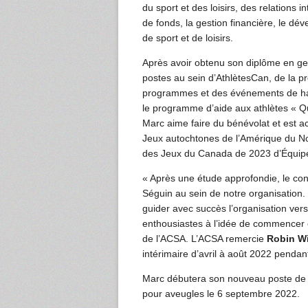
du sport et des loisirs, des relations
de fonds, la gestion financière, le dé
de sport et de loisirs.
Après avoir obtenu son diplôme en ges
postes au sein d’AthlètesCan, de la prov
programmes et des événements de hau
le programme d’aide aux athlètes « Que
Marc aime faire du bénévolat et est ac
Jeux autochtones de l’Amérique du No
des Jeux du Canada de 2023 d’Équip
« Après une étude approfondie, le con
Séguin au sein de notre organisation.
guider avec succès l’organisation ve
enthousiastes à l’idée de commencer c
de l’ACSA. L’ACSA remercie
Robin Wi
intérimaire d’avril à août 2022 pendant
Marc débutera son nouveau poste de d
pour aveugles le 6 septembre 2022.