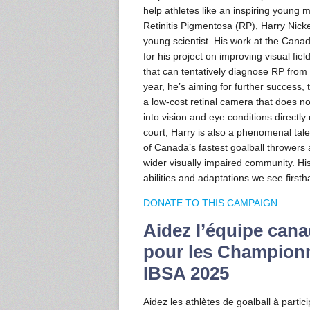
help athletes like an inspiring young
Retinitis Pigmentosa (RP), Harry Nick
young scientist. His work at the Can
for his project on improving visual fie
that can tentatively diagnose RP from r
year, he’s aiming for further success,
a low-cost retinal camera that does not
into vision and eye conditions directly
court, Harry is also a phenomenal tal
of Canada’s fastest goalball throwers 
wider visually impaired community. His 
abilities and adaptations we see firsth
DONATE TO THIS CAMPAIGN
Aidez l’équipe cana
pour les Championn
IBSA 2025
Aidez les athlètes de goalball à part