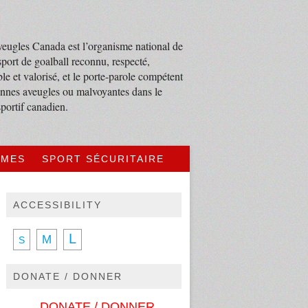
eugles Canada est l’organisme national de
sport de goalball reconnu, respecté,
le et valorisé, et le porte-parole compétent
nnes aveugles ou malvoyantes dans le
portif canadien.
MMES
SPORT SÉCURITAIRE
ACCESSIBILITY
L
M
S
DONATE / DONNER
DONATE / DONNER