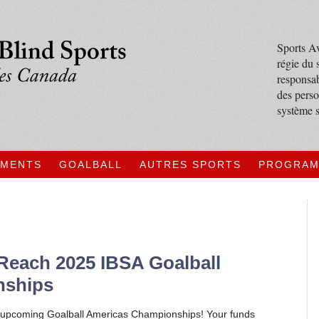
Sports Av
régie du 
responsab
des perso
système s
EMENTS
GOALBALL
AUTRES SPORTS
PROGRA
Reach 2025 IBSA Goalball
nships
e upcoming Goalball Americas Championships! Your funds