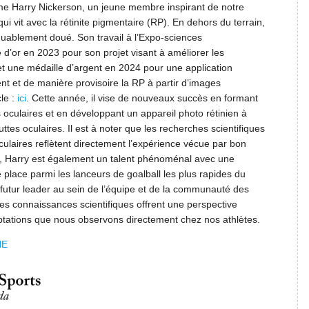
me Harry Nickerson, un jeune membre inspirant de notre
 vit avec la rétinite pigmentaire (RP). En dehors du terrain,
quablement doué. Son travail à l’Expo-sciences
 d’or en 2023 pour son projet visant à améliorer les
et une médaille d’argent en 2024 pour une application
t et de manière provisoire la RP à partir d’images
cle :
ici
. Cette année, il vise de nouveaux succès en formant
s oculaires et en développant un appareil photo rétinien à
ttes oculaires. Il est à noter que les recherches scientifiques
oculaires reflètent directement l’expérience vécue par bon
in, Harry est également un talent phénoménal avec une
e place parmi les lanceurs de goalball les plus rapides du
futur leader au sein de l’équipe et de la communauté des
s connaissances scientifiques offrent une perspective
aptations que nous observons directement chez nos athlètes.
NE