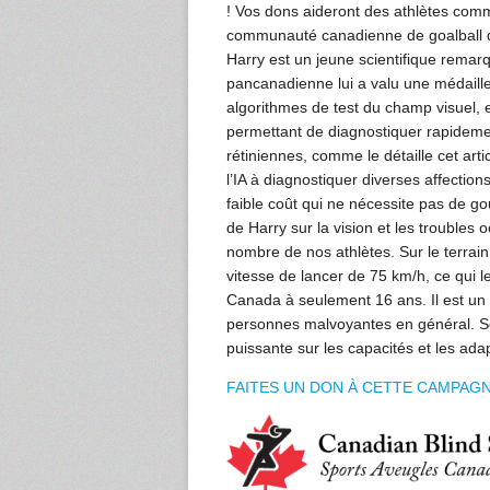
! Vos dons aideront des athlètes com
communauté canadienne de goalball qui
Harry est un jeune scientifique remar
pancanadienne lui a valu une médaille
algorithmes de test du champ visuel, 
permettant de diagnostiquer rapidemen
rétiniennes, comme le détaille cet arti
l’IA à diagnostiquer diverses affection
faible coût qui ne nécessite pas de gou
de Harry sur la vision et les troubles 
nombre de nos athlètes. Sur le terra
vitesse de lancer de 75 km/h, ce qui l
Canada à seulement 16 ans. Il est un 
personnes malvoyantes en général. Se
puissante sur les capacités et les ad
FAITES UN DON À CETTE CAMPAG