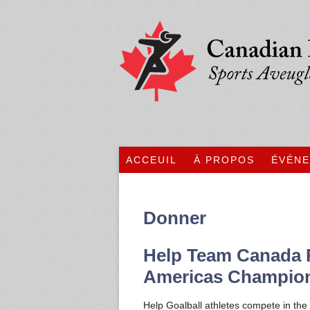
ACCEUIL
À PROPOS
ÉVÉN
Donner
Help Team Canada 
Americas Champio
Help Goalball athletes compete in th