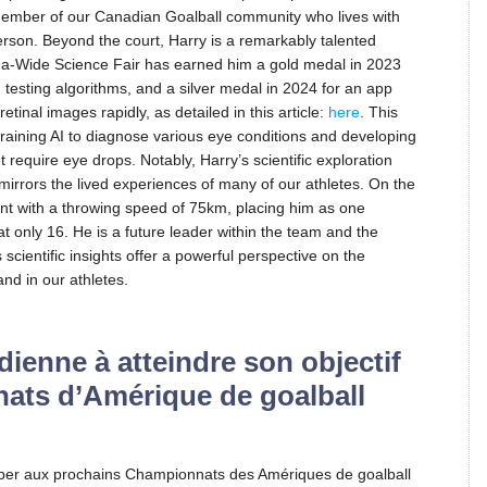
 member of our Canadian Goalball community who lives with
erson. Beyond the court, Harry is a remarkably talented
ada-Wide Science Fair has earned him a gold medal in 2023
ld testing algorithms, and a silver medal in 2024 for an app
etinal images rapidly, as detailed in this article:
here
. This
 training AI to diagnose various eye conditions and developing
 require eye drops. Notably, Harry’s scientific exploration
 mirrors the lived experiences of many of our athletes. On the
ent with a throwing speed of 75km, placing him as one
at only 16. He is a future leader within the team and the
scientific insights offer a powerful perspective on the
and in our athletes.
dienne à atteindre son objectif
ats d’Amérique de goalball
iciper aux prochains Championnats des Amériques de goalball