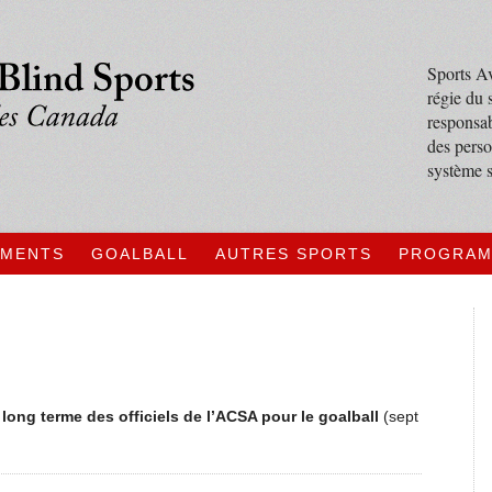
Sports Av
régie du 
responsab
des perso
système s
EMENTS
GOALBALL
AUTRES SPORTS
PROGRA
ong terme des officiels de l’ACSA pour le goalball
(sept