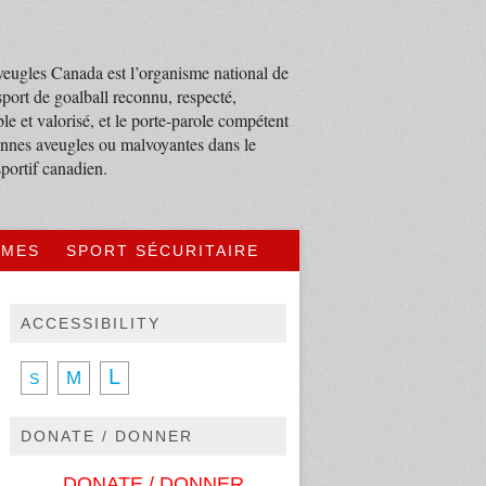
eugles Canada est l’organisme national de
sport de goalball reconnu, respecté,
le et valorisé, et le porte-parole compétent
nnes aveugles ou malvoyantes dans le
portif canadien.
MMES
SPORT SÉCURITAIRE
ACCESSIBILITY
L
M
S
DONATE / DONNER
DONATE / DONNER