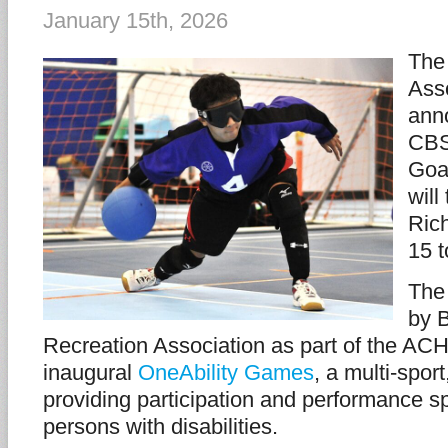
January 15th, 2026
The
Asso
ann
CBS
Goa
will
Ric
15 t
The 
by 
Recreation Association as part of the AC
inaugural
OneAbility Games
, a multi-sport
providing participation and performance sp
persons with disabilities.