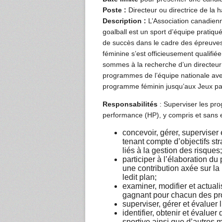
Poste :
Directeur ou directrice de la
Description :
L’Association canadienn
goalball est un sport d’équipe prati
de succès dans le cadre des épreuves
féminine s’est officieusement qualifi
sommes à la recherche d’un directeur 
programmes de l’équipe nationale ave
programme féminin jusqu’aux Jeux pa
Responsabilités
: Superviser les pr
performance (HP), y compris et sans ex
concevoir, gérer, superviser
tenant compte d’objectifs st
liés à la gestion des risques;
participer à l’élaboration du
une contribution axée sur l
ledit plan;
examiner, modifier et actualis
gagnant pour chacun des p
superviser, gérer et évalue
identifier, obtenir et évalu
sportive ainsi que d’autres