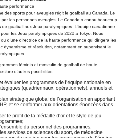
 haute performance
e des sports pour aveugles régit le goalball au Canada. Le
qué par les personnes aveugles. Le Canada a connu beaucoup
 de goalball aux Jeux paralympiques. L’équipe canadienne
ée pour les Jeux paralympiques de 2020 à Tokyo. Nous
ou d’une directrice de la haute performance qui dirigera les
c dynamisme et résolution, notamment en supervisant le
ralympiques.
ogrammes féminin et masculin de goalball de haute
clure d’autres possibilités :
 et évaluer les programmes de l’équipe nationale en
ratégiques (quadriennaux, opérationnels), annuels et
 plan stratégique global de l’organisation en apportant
a HP, et se conformer aux orientations énoncées dans
er le profil de la médaille d’or et le style de jeu
rogrammes;
r l’ensemble du personnel des programmes;
er des services de sciences du sport, de médecine
 mesures de soutien pour les programmes de l’équipe