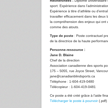
Recherchées :
Diplôme universitaire 
sport. Expérience dans l’administratio
Expérience à titre d’athlète ou d’entr
travailler efficacement dans les deux 
la compréhension des enjeux qui ont u
comme des atouts.
Type de poste
: Poste contractuel pr
de la directrice de la haute performan
Personne-ressource :
Jane D. Blaine
Chef de la direction
Association canadienne des sports po
175 – 5055, rue Joyce Street, Vancouv
jane@canadianblindsports.ca
Téléphone : 1-604-419-0480
Télécopieur : 1-604-419-0481
Ce poste a été créé grâce à l’aide f
Télécharger le poste à pourvoir
(.pdf)