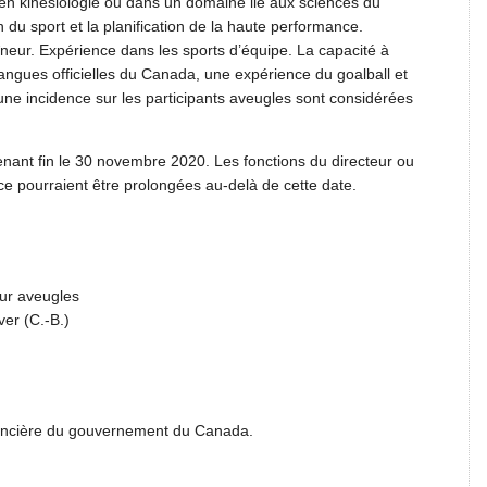
en kinésiologie ou dans un domaine lié aux sciences du
n du sport et la planification de la haute performance.
aîneur. Expérience dans les sports d’équipe. La capacité à
langues officielles du Canada, une expérience du goalball et
ne incidence sur les participants aveugles sont considérées
enant fin le 30 novembre 2020. Les fonctions du directeur ou
ce pourraient être prolongées au-delà de cette date.
ur aveugles
er (C.-B.)
inancière du gouvernement du Canada.