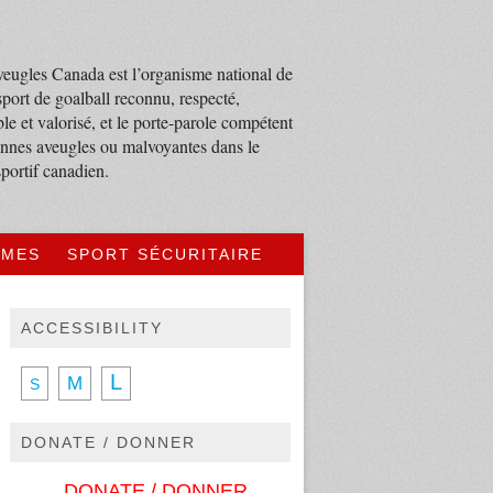
eugles Canada est l’organisme national de
sport de goalball reconnu, respecté,
le et valorisé, et le porte-parole compétent
nnes aveugles ou malvoyantes dans le
portif canadien.
MMES
SPORT SÉCURITAIRE
ACCESSIBILITY
L
M
S
DONATE / DONNER
DONATE / DONNER