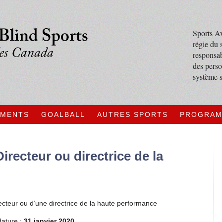
Sports Av
régie du 
responsab
des perso
système s
EMENTS
GOALBALL
AUTRES SPORTS
PROGRA
irecteur ou directrice de la
cteur ou d’une directrice de la haute performance
dature :
31 janvier 2020