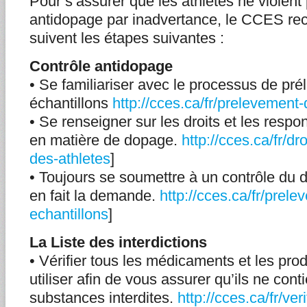
Pour s’assurer que les athlètes ne violent
antidopage par inadvertance, le CCES re
suivent les étapes suivantes :
Contrôle antidopage
• Se familiariser avec le processus de pr
échantillons
http://cces.ca/fr/prelevement
• Se renseigner sur les droits et les respon
en matière de dopage.
http://cces.ca/fr/dr
des-athletes
]
• Toujours se soumettre à un contrôle du 
en fait la demande.
http://cces.ca/fr/prel
echantillons
]
La Liste des interdictions
• Vérifier tous les médicaments et les prod
utiliser afin de vous assurer qu’ils ne con
substances interdites.
http://cces.ca/fr/v