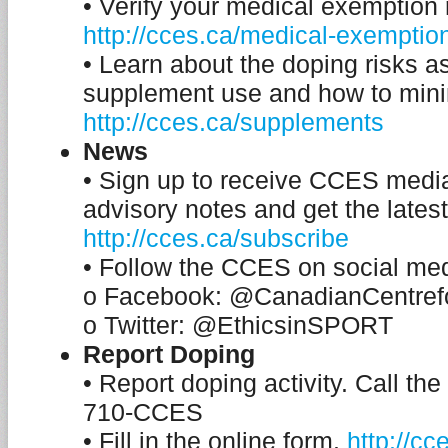
• Verify your medical exemption
http://cces.ca/medical-exemptio
• Learn about the doping risks a
supplement use and how to min
http://cces.ca/supplements
News
• Sign up to receive CCES medi
advisory notes and get the lates
http://cces.ca/subscribe
• Follow the CCES on social med
o Facebook: @CanadianCentrefo
o Twitter: @EthicsinSPORT
Report Doping
• Report doping activity. Call the
710-CCES
• Fill in the online form.
http://cc