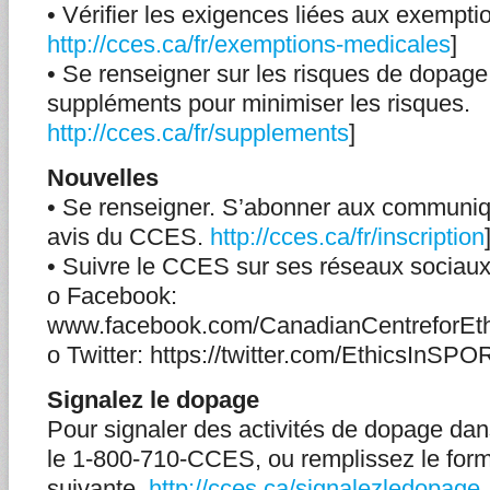
• Vérifier les exigences liées aux exempti
http://cces.ca/fr/exemptions-medicales
]
• Se renseigner sur les risques de dopage
suppléments pour minimiser les risques.
http://cces.ca/fr/supplements
]
Nouvelles
• Se renseigner. S’abonner aux communiq
avis du CCES.
http://cces.ca/fr/inscription
• Suivre le CCES sur ses réseaux sociaux
o Facebook:
www.facebook.com/CanadianCentreforEth
o Twitter: https://twitter.com/EthicsInSPO
Signalez le dopage
Pour signaler des activités de dopage da
le 1-800-710-CCES, ou remplissez le form
suivante.
http://cces.ca/signalezledopage